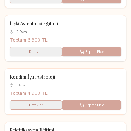
Kayıtlı Eğitim
İlişki Astrolojisi Eğitimi
12 Ders
Toplam 6.900 TL
Detaylar
Sepete Ekle
Kayıtlı Eğitim
Kendim İçin Astroloji
8 Ders
Toplam 4.900 TL
Detaylar
Sepete Ekle
Kayıtlı Eğitim
Rektifikasyon Eğitimi