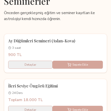
Seminerler
Önceden gerçekleşmiş eğitim ve seminer kayıtları ile
astrolojiyi kendi hızınızda öğrenin.
Seminer
Ay Düğümleri Semineri (Aslan-Kova)
3 saat
900 TL
Detaylar
Sepete Ekle
Kayıtlı Eğitim
İleri Seviye Öngörü Eğitimi
24 Ders
Toplam 18.000 TL
Detaylar
Sepete Ekle