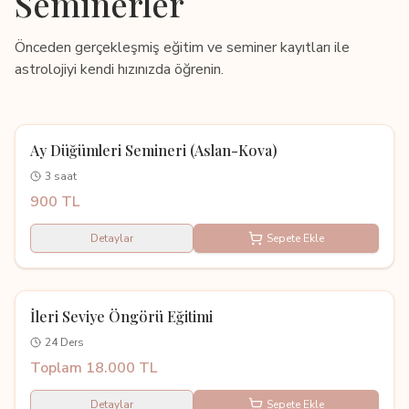
Seminerler
Önceden gerçekleşmiş eğitim ve seminer kayıtları ile
astrolojiyi kendi hızınızda öğrenin.
Seminer
Ay Düğümleri Semineri (Aslan-Kova)
3 saat
900 TL
Detaylar
Sepete Ekle
Kayıtlı Eğitim
İleri Seviye Öngörü Eğitimi
24 Ders
Toplam 18.000 TL
Detaylar
Sepete Ekle