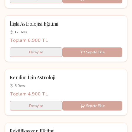
Kayıtlı Eğitim
İlişki Astrolojisi Eğitimi
12 Ders
Toplam 6.900 TL
Detaylar
Sepete Ekle
Kayıtlı Eğitim
Kendim İçin Astroloji
8 Ders
Toplam 4.900 TL
Detaylar
Sepete Ekle
Kayıtlı Eğitim
Rektifikasyon Eğitimi