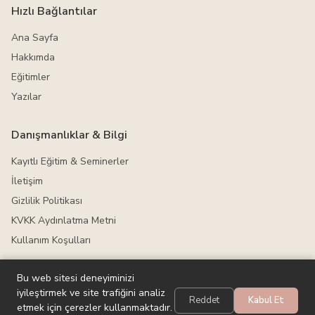
Hızlı Bağlantılar
Ana Sayfa
Hakkımda
Eğitimler
Yazılar
Danışmanlıklar & Bilgi
Kayıtlı Eğitim & Seminerler
İletişim
Gizlilik Politikası
KVKK Aydınlatma Metni
Kullanım Koşulları
Bu web sitesi deneyiminizi
iyileştirmek ve site trafiğini analiz
© 2026 Ceren Yalçın Kaplan.
Tüm hakları saklıdır.
Reddet
Kabul Et
etmek için çerezler kullanmaktadır.