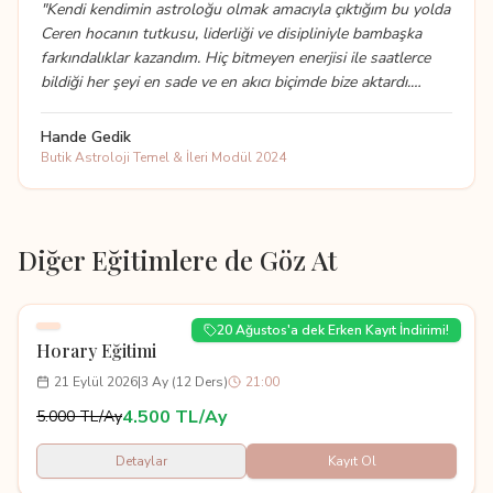
olacaktır.
"
"
Kendi kendimin astroloğu olmak amacıyla çıktığım bu yolda
Ceren hocanın tutkusu, liderliği ve disipliniyle bambaşka
farkındalıklar kazandım. Hiç bitmeyen enerjisi ile saatlerce
bildiği her şeyi en sade ve en akıcı biçimde bize aktardı.
Ödevlerinize tek tek dönüş yapılması ne kadar ilerlediğinizi
gösteriyor. Bu eğitim farklı ekollerden bakış açılarıyla derin
Hande Gedik
bir astroloji müfredatını barındırıyor. Butik bir sınıfta
Butik Astroloji Temel & İleri Modül 2024
interaktif katılım fırsatınız oluyor. Sorularınıza cevap
alabiliyorsunuz. Astroloji ile ilgilenenlere, asla
sıkılmayacakları, dayatmaların olmadığı ve tabi ki Ceren
hocamın muhteşem eğitmenliği eşliğindeki bu eğitimi
Diğer Eğitimlere de Göz At
kaçırmamalarını tavsiye ederim.
"
20 Ağustos'a dek Erken Kayıt İndirimi!
Horary Eğitimi
21 Eylül 2026
|
3 Ay (12 Ders)
21:00
4.500 TL/Ay
5.000 TL/Ay
Detaylar
Kayıt Ol