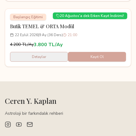
20 Ağustos'a dek Erken Kayıt İndirimi!
Başlangıç Eğitimi
Butik TEMEL & ORTA Modül
22 Eylül 2026
|
9 Ay (36 Ders)
21:00
3.800 TL/Ay
4.200 TL/Ay
Detaylar
Kayıt Ol
Ceren Y. Kaplan
Astroloji bir farkındalık rehberi