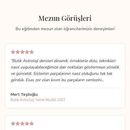
Mezun Görüşleri
Bu eğitimden mezun olan öğrencilerimizin deneyimleri
"
Butik Astroloji dersleri dinamik, örneklerle dolu, teknikleri
nasıl uygulayabileceğimize dair noktaları göstermeye yönelik
ve günceldi. Sistemin parçalarının nasıl olduğunu tek tek
gördük. Esas zor olan kısım bu parçaların sentezini
anlayabilmek ve en çok da bu kısımda vakit geçirdik. Ceren
hoca, içten bir ders anlatışla herkese hitap etmeye çalıştı ve
Mert Yeşiloğlu
bizlerle tek tek ilgilendi. Deneyimlememizi sağlayarak
Butik Astroloji Temel Modül 2022
öğretti. Severek anlattığını hemen farkediyorsunuz zaten.
Güzeldi. Ben mezun olduğumdan bu yana hala dönüp
notlara bakıyorum. Bu alana güzel bir başlangıç yaptığımı
hissediyorum. Bu eğitimin devamı da eminim bu kadar güzel