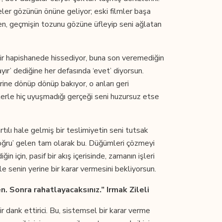
ler gözünün önüne geliyor; eski filmler başa
eken, geçmişin tozunu gözüne üfleyip seni ağlatan
bir hapishanede hissediyor, buna son veremediğin
ayır’ dediğine her defasında ‘evet’ diyorsun.
ne dönüp dönüp bakıyor, o anları geri
lerle hiç uyuşmadığı gerçeği seni huzursuz etse
ılı hale gelmiş bir teslimiyetin seni tutsak
‘doğru’ gelen tam olarak bu. Düğümleri çözmeyi
n için, pasif bir akış içerisinde, zamanın işleri
le senin yerine bir karar vermesini bekliyorsun.
en. Sonra rahatlayacaksınız.” Irmak Zileli
 dank ettirici. Bu, sistemsel bir karar verme