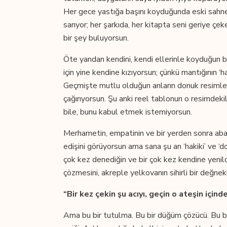
Her gece yastığa başını koyduğunda eski sahne
sarıyor; her şarkıda, her kitapta seni geriye ç
bir şey buluyorsun.
Öte yandan kendini, kendi ellerinle koyduğun 
için yine kendine kızıyorsun; çünkü mantığının ‘h
Geçmişte mutlu olduğun anların donuk resimleri
çağırıyorsun. Şu anki reel tablonun o resimdeki
bile, bunu kabul etmek istemiyorsun.
Merhametin, empatinin ve bir yerden sonra abart
edişini görüyorsun ama sana şu an ‘hakiki’ ve 
çok kez denediğin ve bir çok kez kendine yenildiği
çözmesini, akreple yelkovanın sihirli bir değnek
“Bir kez çekin şu acıyı, geçin o ateşin içind
Ama bu bir tutulma. Bu bir düğüm çözücü. Bu bir