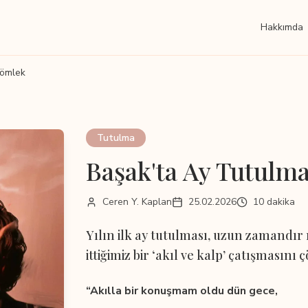
Hakkımda
Gömlek
Tutulma
Başak'ta Ay Tutulm
Ceren Y. Kaplan
25.02.2026
10 dakika
Yılın ilk ay tutulması, uzun zamandı
ittiğimiz bir ‘akıl ve kalp’ çatışmasını 
“Akılla bir konuşmam oldu dün gece,