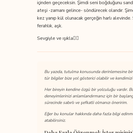
içinden geçeceksin. Şimdi seni boğduğunu sandı
ateşi -zamanı gelince- söndürecek olandır. Şimd
kez yanıp kül olunacak gerçeğin harlı alevinde. So
ferahlık, aşk.
Sevgiyle ve ışıkla❤️‍🔥
Bu yazıda,
tutulma
konusunda derinlemesine bir 
tür bilgiler bize yol gösterici olabilir ve kendimiz
Her bireyin kendine özgü bir yolculuğu vardır. Bu 
deneyimlerinizi anlamlandırmanız için bir başlangı
sürecinde sabırlı ve şefkatli olmanızı öneririm.
Eğer bu konular hakkında daha fazla bilgi edinm
atabilirsiniz.
Daha Fazla Öğrenmek İster misiniz