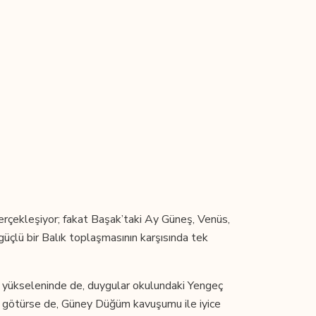
gerçekleşiyor; fakat Başak’taki Ay Güneş, Venüs,
çlü bir Balık toplaşmasının karşısında tek
n yükseleninde de, duygular okulundaki Yengeç
’a götürse de, Güney Düğüm kavuşumu ile iyice