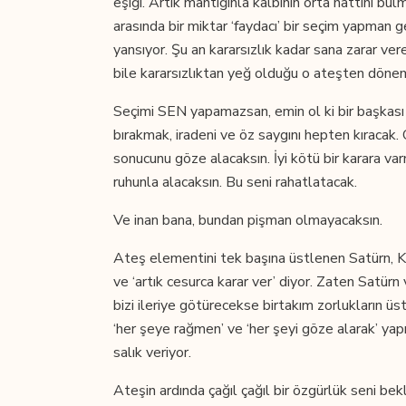
eşiği. Artık mantığınla kalbinin orta hattını bulm
arasında bir miktar ‘faydacı’ bir seçim yapman 
yansıyor. Şu an kararsızlık kadar sana zarar vere
bile kararsızlıktan yeğ olduğu o ateşten döne
Seçimi SEN yapamazsan, emin ol ki bir başkası 
bırakmak, iradeni ve öz saygını hepten kıracak.
sonucunu göze alacaksın. İyi kötü bir karara v
ruhunla alacaksın. Bu seni rahatlatacak.
Ve inan bana, bundan pişman olmayacaksın.
Ateş elementini tek başına üstlenen Satürn, K
ve ‘artık cesurca karar ver’ diyor. Zaten Satür
bizi ileriye götürecekse birtakım zorlukların ü
‘her şeye rağmen’ ve ‘her şeyi göze alarak’ ya
salık veriyor.
Ateşin ardında çağıl çağıl bir özgürlük seni be