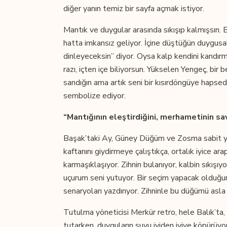
diğer yanın temiz bir sayfa açmak istiyor.
Mantık ve duygular arasında sıkışıp kalmışsın. B
hatta imkansız geliyor. İçine düştüğün duygusal 
dinleyeceksin” diyor. Oysa kalp kendini kand
razı, içten içe biliyorsun. Yükselen Yengeç, b
sandığın ama artık seni bir kısırdöngüye hapsede
sembolize ediyor.
“Mantığının eleştirdiğini, merhametinin sa
Başak’taki Ay, Güney Düğüm ve Zosma sabit yıl
kaftanını giydirmeye çalıştıkça, ortalık iyice a
karmaşıklaşıyor. Zihnin bulanıyor, kalbin sıkışı
uçurum seni yutuyor. Bir seçim yapacak olduğu
senaryoları yazdırıyor. Zihninle bu düğümü asl
Tutulma yöneticisi Merkür retro, hele Balık’ta, 
tutarken, duyguların suyu iyiden iyiye köpürüyor