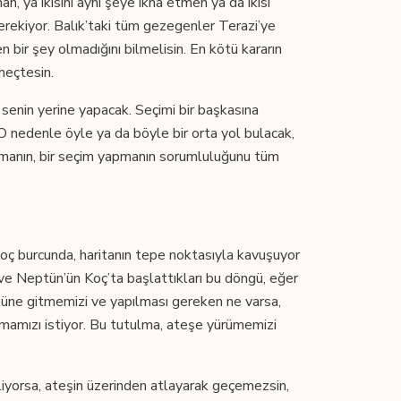
an, ya ikisini aynı şeye ikna etmen ya da ikisi
gerekiyor. Balık’taki tüm gezegenler Terazi’ye
n bir şey olmadığını bilmelisin. En kötü kararın
meçtesin.
senin yerine yapacak. Seçimi bir başkasına
 O nedenle öyle ya da böyle bir orta yol bulacak,
armanın, bir seçim yapmanın sorumluluğunu tüm
oç burcunda, haritanın tepe noktasıyla kavuşuyor
n ve Neptün’ün Koç’ta başlattıkları bu döngü, eğer
stüne gitmemizi ve yapılması gereken ne varsa,
pmamızı istiyor. Bu tutulma, ateşe yürümemizi
kliyorsa, ateşin üzerinden atlayarak geçemezsin,