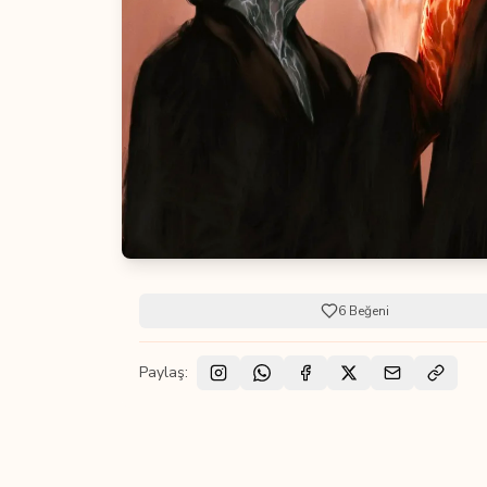
6
Beğeni
Paylaş: