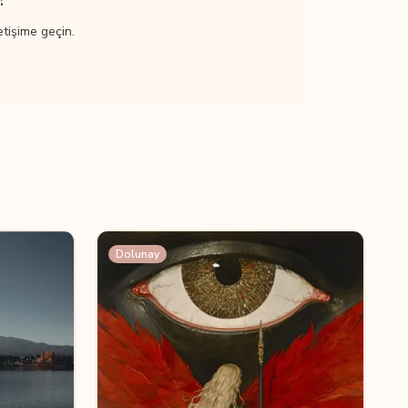
etişime geçin.
Dolunay