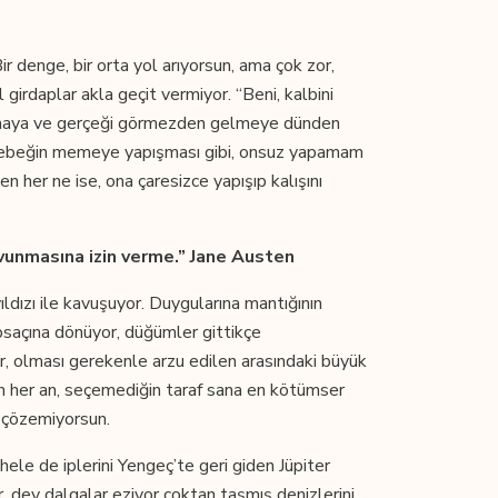
ir denge, bir orta yol arıyorsun, ama çok zor,
girdaplar akla geçit vermiyor. “Beni, kalbini
ırmaya ve gerçeği görmezden gelmeye dünden
ir bebeğin memeye yapışması gibi, onsuz yapamam
n her ne ise, ona çaresizce yapışıp kalışını
vunmasına izin verme.”
Jane Austen
dızı ile kavuşuyor. Duygularına mantığının
rapsaçına dönüyor, düğümler gittikçe
yor, olması gerekenle arzu edilen arasındaki büyük
n her an, seçemediğin taraf sana en kötümser
a çözemiyorsun.
hele de iplerini Yengeç’te geri giden Jüpiter
, dev dalgalar eziyor çoktan taşmış denizlerini.